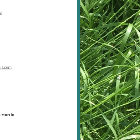
e
il.com
twartin