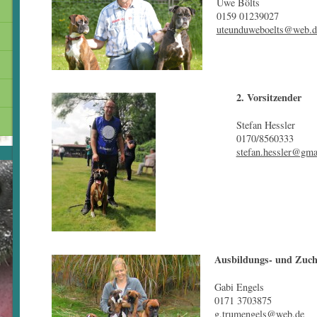
Uwe Bölts
0159 01239027
uteunduweboelts@web.d
2. Vorsitzender
Stefan Hessler
0170/8560333
stefan.hessler@gma
Ausbildungs- und Zuch
Gabi Engels
0171 3703875
g.trumengels@web.de